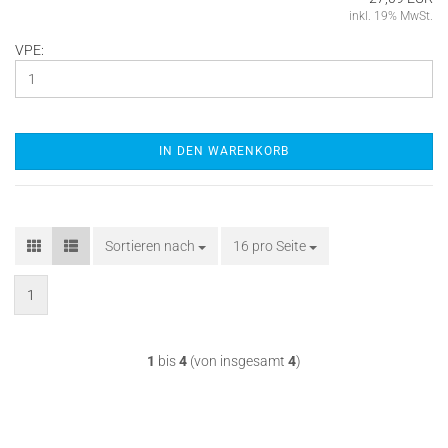
inkl. 19% MwSt.
VPE:
IN DEN WARENKORB
Sortieren nach
Sortieren nach
16 pro Seite
pro Seite
1
1
bis
4
(von insgesamt
4
)