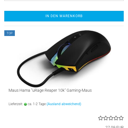
IN DEN WARENKORB
TOP
Maus Hama "uRage Reaper 10k" Gaming-Maus
Lieferzeit:
ca. 1-2 Tage
(Ausland abweichend)
27,09 EUR