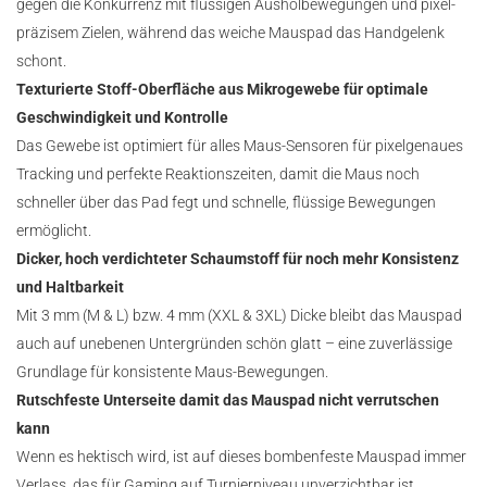
gegen die Konkurrenz mit flüssigen Ausholbewegungen und pixel-
präzisem Zielen, während das weiche Mauspad das Handgelenk
schont.
Texturierte Stoff-Oberfläche aus Mikrogewebe für optimale
Geschwindigkeit und Kontrolle
Das Gewebe ist optimiert für alles Maus-Sensoren für pixelgenaues
Tracking und perfekte Reaktionszeiten, damit die Maus noch
schneller über das Pad fegt und schnelle, flüssige Bewegungen
ermöglicht.
Dicker, hoch verdichteter Schaumstoff für noch mehr Konsistenz
und Haltbarkeit
Mit 3 mm (M & L) bzw. 4 mm (XXL & 3XL) Dicke bleibt das Mauspad
auch auf unebenen Untergründen schön glatt – eine zuverlässige
Grundlage für konsistente Maus-Bewegungen.
Rutschfeste Unterseite damit das Mauspad nicht verrutschen
kann
Wenn es hektisch wird, ist auf dieses bombenfeste Mauspad immer
Verlass, das für Gaming auf Turnierniveau unverzichtbar ist.